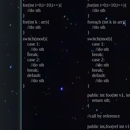
for(int i=0;i<10;i++){
for(int i=0;i<10;i++){
//do sth
//do sth
}
}
for(int k : arr){
foreach (int k in arr){
//do sth
//do sth
}
}
switch(mod){
switch(mod){
case 1:
case 1:
//do sth
//do sth
break;
break;
case 2:
case 2:
//do sth
//do sth
break;
break;
default:
default:
//do sth
//do sth
}
}
public int foo(int v1, in
return sth;
}
//call by reference
public int foo(ref int v1