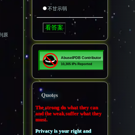
不甘示弱
到原
Quotes
The strong do what they can
and the weak suffer what they
must.
Privacy is your right and