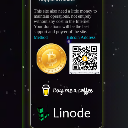
This site also need a little money to
maintain operations, not entirely
without any cost in the Internet.
Your donations will be the best
support and power of the site.
Method
Bitcoin Address
Linode