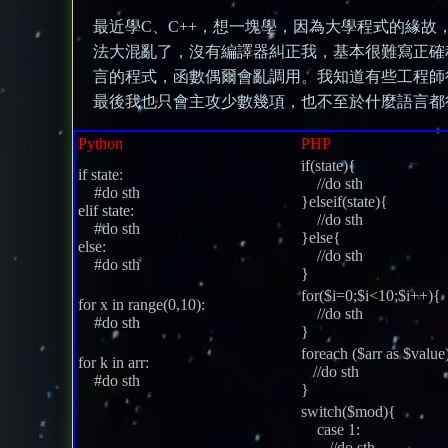
最近學C、C++，想一塊學，因為大學程式的緣
法大混亂了，沒有編譯器糾正我，基本很難寫正確
言的程式，函數偶爾會亂調用。我知道有些工程師
最後我也只會主攻少數幾項，也不至於什麼語言都
Python
PHP
if(state){
if state:
//do sth
#do sth
}elseif(state){
elif state:
//do sth
#do sth
}else{
else:
//do sth
#do sth
}
for($i=0;$i<10;$i++){
for x in range(0,10):
//do sth
#do sth
}
foreach ($arr as $value
for k in arr:
//do sth
#do sth
}
switch($mod){
case 1:
//do sth