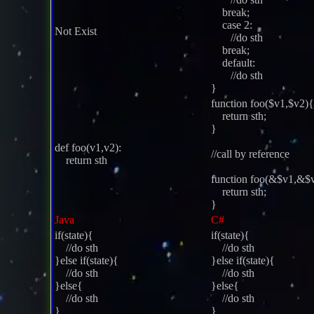
break;
case 2:
Not Exist
//do sth
break;
default:
//do sth
}
function foo($v1,$v2){
return sth;
}
def foo(v1,v2):
//call by reference
return sth
function foo(&$v1,&$
return sth;
}
Java
C#
if(state){
if(state){
//do sth
//do sth
}else if(state){
}else if(state){
//do sth
//do sth
}else{
}else{
//do sth
//do sth
}
}