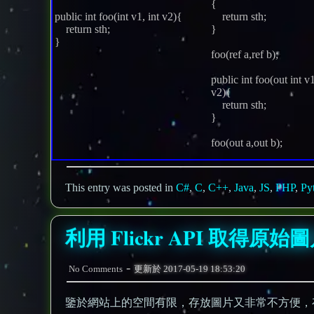
{
public int foo(int v1, int v2){
return sth;
return sth;
}
}
foo(ref a,ref b);
public int foo(out int v1
v2){
return sth;
}
foo(out a,out b);
This entry was posted in
C#
,
C
,
C++
,
Java
,
JS
,
PHP
,
Py
利用 Flickr API 取得原
-
No Comments
更新於
2017-05-19 18:53:20
鑒於網站上的空間有限，存放圖片又非常不方便，存本站