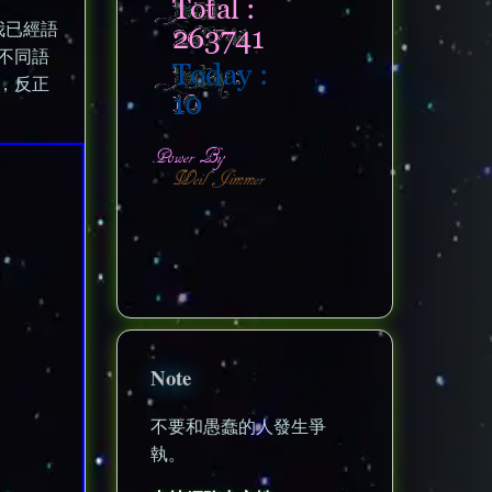
我已經語
不同語
，反正
nonenonenone
Note
不要和愚蠢的人發生爭
執。