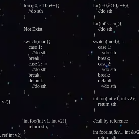
for(i=0;i<10;i++){
for(i=0;i<10;i++){
//do sth
//do sth
}
}
for(int k : arr){
Not Exist
//do sth
}
switch(mod){
switch(mod){
case 1:
case 1:
//do sth
//do sth
break;
break;
case 2:
case 2:
//do sth
//do sth
break;
break;
default:
default:
//do sth
//do sth
}
}
int foo(int v1, int v2){
t v2){
return sth;
}
int foo(int v1, int v2){
//call by reference
return sth;
}
int foo(int &v1, int &v
, ref int v2)
return sth;