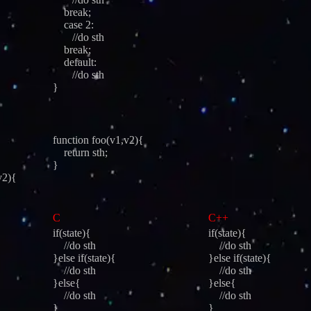
break;
case 2:
//do sth
break;
default:
//do sth
}
function foo(v1,v2){
return sth;
}
v2){
C
C++
if(state){
if(state){
//do sth
//do sth
}else if(state){
}else if(state){
//do sth
//do sth
}else{
}else{
//do sth
//do sth
}
}