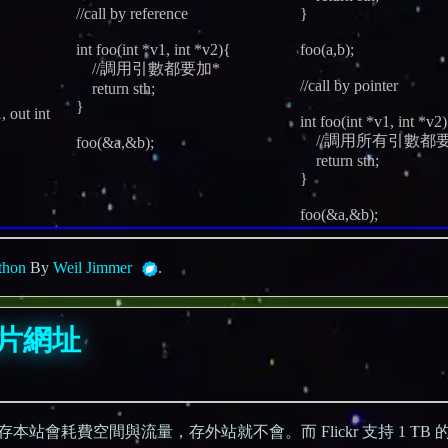
//call by reference
}
int foo(int *v1, int *v2){
foo(a,b);
//調用引數都要加*
//call by pointer
return sth;
}
, out int
int foo(int *v1, int *v2
//調用所有引數都要
foo(&a,&b);
return sth;
}
foo(&a,&b);
thon
By
Weil Jimmer
.
始圖片網址
會耗費空間與流量，存外站就不會。而 Flickr 支持 1 TB 