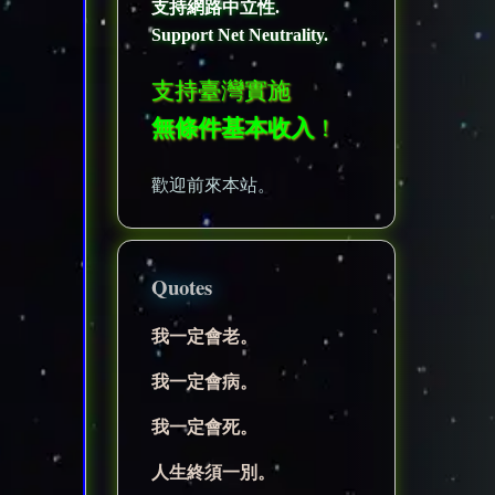
支持網路中立性.
Support Net Neutrality.
支持臺灣實施
無條件基本收入
！
歡迎前來本站。
Quotes
我一定會老。
我一定會病。
我一定會死。
人生終須一別。