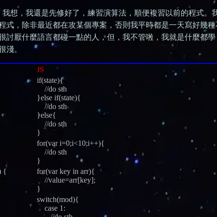
故，我想，我還是先修好了，練習演算法，順便複習以前的程式。
程式，除非最近都在攻某個專案，否則我平時都是一天寫好幾種
很討厭什麼語言都碰一點的人，但，我不管啦，我就是什麼都學
很淺。
JS
if(state){
//do sth
}else if(state){
//do sth
}else{
//do sth
}
for(var i=0;i<10;i++){
//do sth
}
) {
for(var key in arr){
//value=arr[key];
}
switch(mod){
case 1:
//do sth