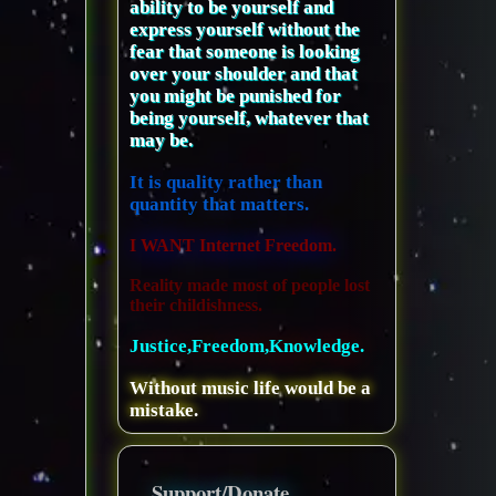
ability to be yourself and
express yourself without the
fear that someone is looking
over your shoulder and that
you might be punished for
being yourself, whatever that
may be.
It is quality rather than
quantity that matters.
I WANT Internet Freedom.
Reality made most of people lost
their childishness.
Justice,Freedom,Knowledge.
Without music life would be a
mistake.
Support/Donate