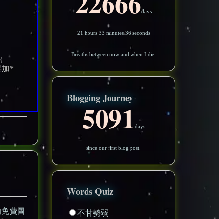
22666
days
21 hours 33 minutes 33 seconds
Breaths between now and when I die.
){
加*
Blogging Journey
5091
days
since our first blog post.
Words Quiz
的免費圖
不甘勢弱