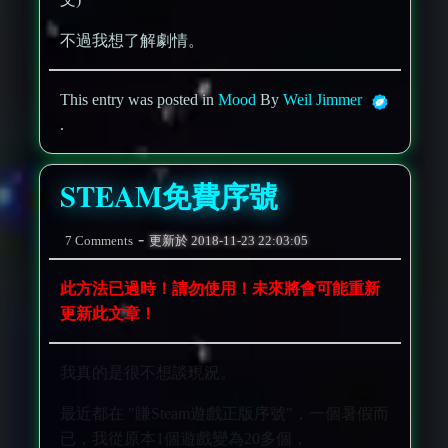
不過我想了解劇情。
This entry was posted in
Mood
By
Weil Jimmer
.
STEAM免費序號
-
7 Comments
更新於
2018-11-23 22:03:05
此方法已過時！請勿使用！未來將會可能重新
更新此文章！
我真的是很不想談現況。
最近都在 "賺Steam遊戲正版序號"，一個暑假而
已，我從原本1個遊戲變為20多個，