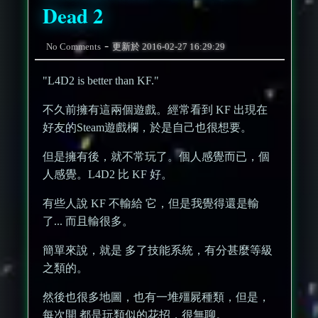
Dead 2
-
No Comments
更新於
2016-02-27 16:29:29
"L4D2 is better than KF."
不久前擁有這兩個遊戲。經常看到 KF 出現在
好友的Steam遊戲欄，於是自己也很想要。
但是擁有後，就不常玩了。個人感覺而已，個
人感覺。L4D2 比 KF 好。
有些人說 KF 不輸給 它，但是我覺得還是輸
了... 而且輸很多。
簡單來說，就是 多了技能系統，有分甚麼等級
之類的。
然後也很多地圖，也有一堆殭屍種類，但是，
每次開 都是玩類似的花招，很無聊。