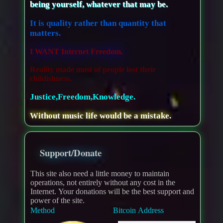
being yourself, whatever that may be.
It is quality rather than quantity that
matters.
I WANT Internet Freedom.
Reality made most of people lost their
childishness.
Justice,Freedom,Knowledge.
Without music life would be a mistake.
Support/Donate
This site also need a little money to maintain
operations, not entirely without any cost in the
Internet. Your donations will be the best support and
power of the site.
Method
Bitcoin Address