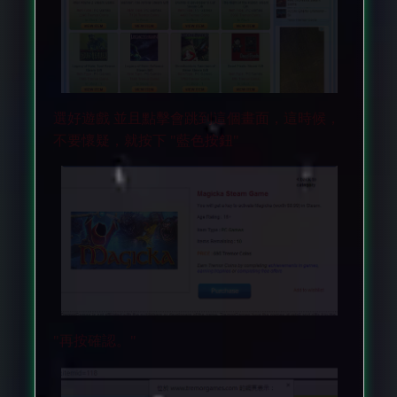
選好遊戲 並且點擊會跳到這個畫面，這時候，
不要懷疑，就按下 "藍色按鈕"
"再按確認。"