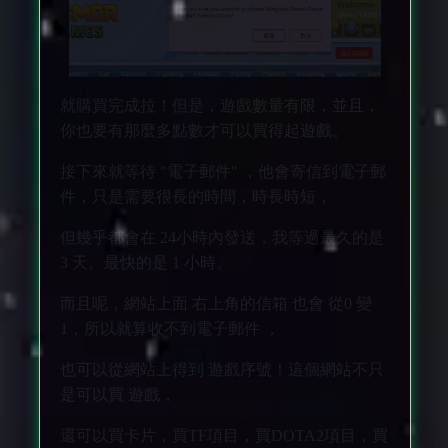
就購買完成拉！但是，遊戲數量有限，並且，
你也要有那麼多點數才可以買得起遊戲。
接下來就等待 "電子郵件" ，他會寄信到電子郵
件，只是需要很長的時間，時長時短，
但幾乎都會在 24小時內發送，我等過最久的是
3 天。最快的是 1 小時。
而且呢，網站上面 右上角的信箱 也會 從0 變
1，所以就算收不到電子郵件 ，
也可以從網站上得到 遊戲序號！這個網站不只
是可以買 遊戲，
還可以買卡片，買TF項目，買DOTA2項目，買