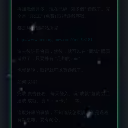
再加幾個月多，現在已經 "60多個" 遊戲了。完
全是 "FREE" (免費) 取得遊戲序號。
都是拜這個網站所賜
http://www.tremorgames.com/?ref=98181
進去後註冊會員，然後，就可以在 "商城" 購買
遊戲了，只要擁有 "足夠的coin"
也就是說，取得就可以買遊戲了。
如何取得?
完成 廣告任務、每天登入、玩"成就"遊戲 並且
達成 成就、賣 Steam 卡片......等。
這麼好康的事情，不知道該怎麼說。但是過程
有點複雜。要有耐心。