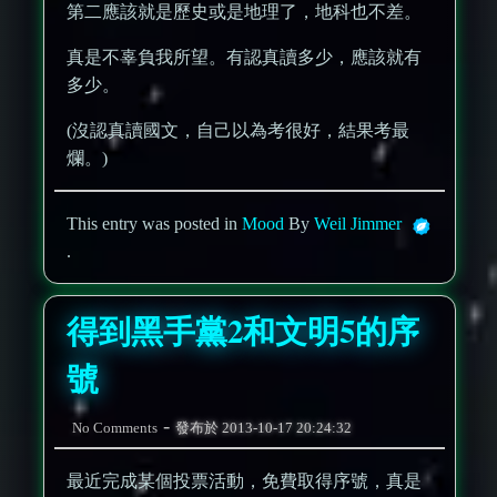
第二應該就是歷史或是地理了，地科也不差。
真是不辜負我所望。有認真讀多少，應該就有
多少。
(沒認真讀國文，自己以為考很好，結果考最
爛。)
This entry was posted in
Mood
By
Weil Jimmer
.
得到黑手黨2和文明5的序
號
-
No Comments
發布於
2013-10-17 20:24:32
最近完成某個投票活動，免費取得序號，真是