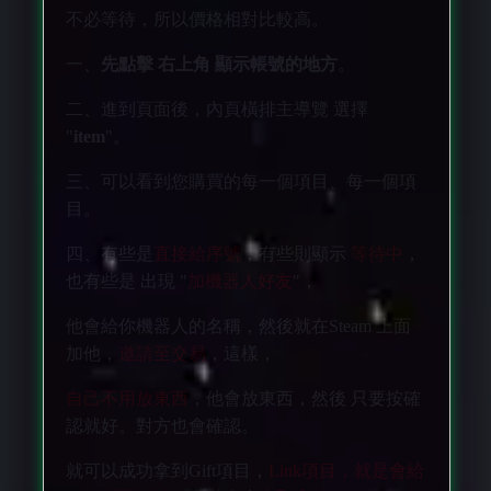
不必等待，所以價格相對比較高。
一、
先點擊 右上角 顯示帳號的地方
。
二、進到頁面後，內頁橫排主導覽 選擇
"
item
"。
三、可以看到您購買的每一個項目、每一個項
目。
四、有些是
直接給序號
，有些則顯示
等待中
，
也有些是 出現 "
加機器人好友
"，
他會給你機器人的名稱，然後就在Steam 上面
加他，
邀請至交易
，這樣，
自己不用放東西
，他會放東西，然後 只要按確
認就好。對方也會確認。
就可以成功拿到Gift項目，
Link項目，就是會給