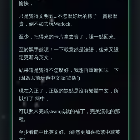
愉快，
只是覺得文明五...不怎麼好玩的樣子，賣那麼
貴，倒不如去玩Warlock。
至少，把得來的卡片拿去賣了，賺一點回來。
至於黑手黨呢！一下載竟然是法語，後來又設
定更新為英文，
結果還是覺得不怎麼好，我想再重新回味一下
(因為以前玩過中文版[盜版])
現在入正了，正版的缺點是沒有繁體中文，所
以打了 簡中，
可以照常完成steam成就的補丁，完美漢化的那
種。
至少看簡中比英文好。(雖然更加喜歡繁中或英
文)