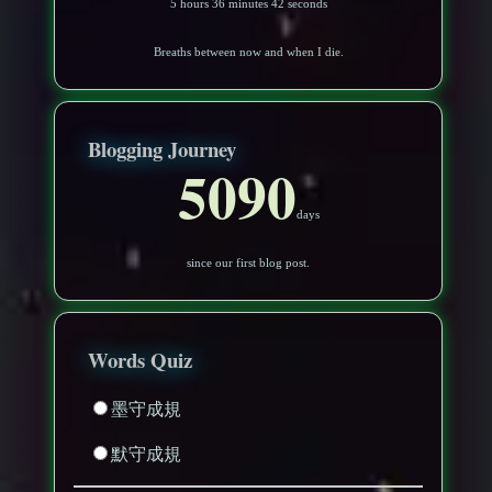
5 hours 36 minutes 39 seconds
Breaths between now and when I die.
Blogging Journey
5090
days
since our first blog post.
Words Quiz
墨守成規
默守成規