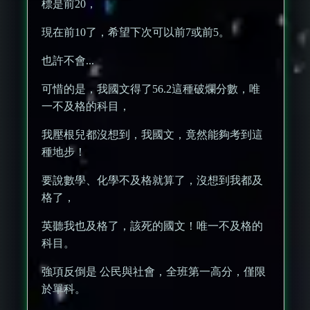
標是前20，
現在前10了，希望下次可以前7或前5。
也許不會...
可惜的是，我國文得了56.2這種破爛分數，唯
一不及格的科目，
我壓根兒都沒想到，我國文，竟然能夠考到這
種地步！
要說數學、化學不及格就算了，沒想到我都及
格了，
英聽我也及格了，該死的國文！唯一不及格的
科目。
強項反倒是 公民與社會，全班第一高分，僅限
於單科。