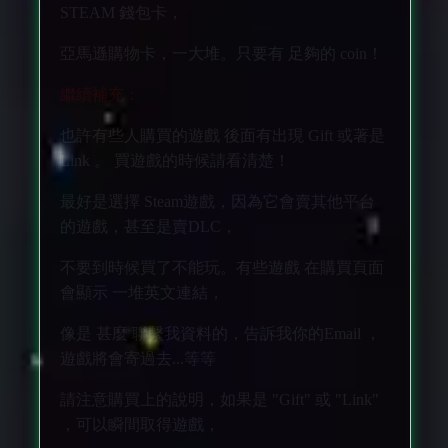
STEAM 錢包卡，
亞馬遜購物卡，一大堆。只要有 足夠的 coin！
繼續補充：
也許有些人購買的遊戲 後面有出現 Gift 或著是
Link 。 買遊戲的時候請看清楚！
最好是選擇 Steam遊戲，因為它會賣其他平台
的遊戲，甚至是賣DLC，
不要到時候買了不能玩。有些遊戲 在購買頁面
會顯示 一堆英文連結，
像是 甚麼 聯繫我資料的，告訴我你的Email ，
遊戲將會寄過去...等等
請注意購買上的說明，如果是 "Gift" 或 "Link"
，可以瞬間取得遊戲，