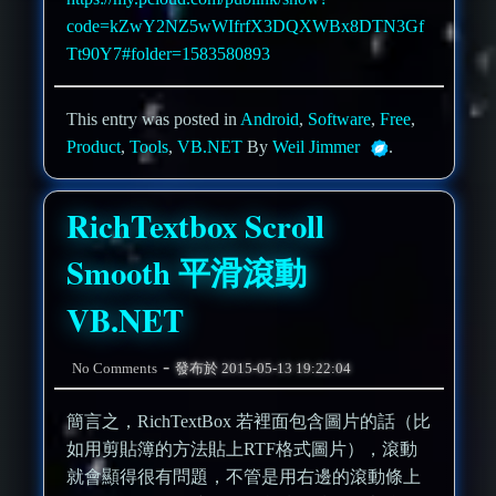
code=kZwY2NZ5wWIfrfX3DQXWBx8DTN3Gf
Tt90Y7#folder=1583580893
This entry was posted in
Android
,
Software
,
Free
,
Product
,
Tools
,
VB.NET
By
Weil Jimmer
.
RichTextbox Scroll
Smooth 平滑滾動
VB.NET
-
No Comments
發布於
2015-05-13 19:22:04
簡言之，RichTextBox 若裡面包含圖片的話（比
如用剪貼簿的方法貼上RTF格式圖片），滾動
就會顯得很有問題，不管是用右邊的滾動條上