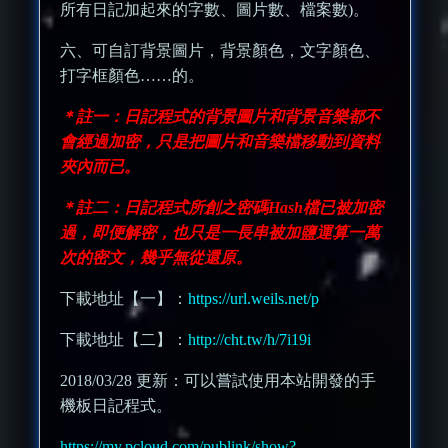
所有日記加起來的字數、圖片數、檔案數)。
六、可自訂背景圖片，背景顏色，文字顏色、
打字框顏色……的。
＊註一：日記程式的背景圖片和背景音樂都不
會經過加密，只是把圖片和音樂檔移動到資料
夾內而已。
＊註二：日記程式所創之密碼Hash檔已被加密
過，即便解密，也只是一長串被加鹽運算一萬
次的密文，幾乎無從還原。
下載地址【一】：
https://url.weils.net/p
下載地址【二】：
http://cht.tw/h/7i19i
2018/03/28 更新：可以嘗試使用本站開發的手
機板日記程式。
https://my.pcloud.com/publink/show?