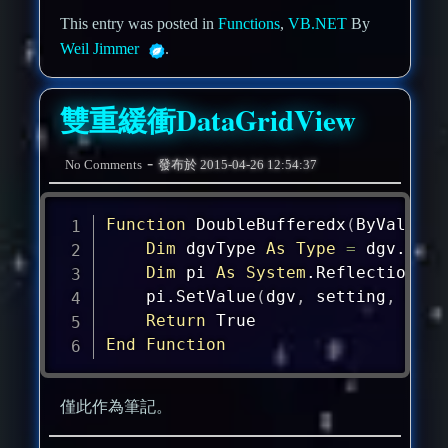
This entry was posted in
Functions
,
VB.NET
By
Weil Jimmer
.
雙重緩衝DataGridView
-
No Comments
發布於
2015-04-26 12:54:37
Function
 DoubleBufferedx
(
ByVal dgv
Dim
 dgvType 
As
Type
=
 dgv.GetT
Dim
pi
As
System
.Reflection.Pr
pi
.SetValue
(
dgv
,
 setting
,
 Noth
Return
End
Function
僅此作為筆記。