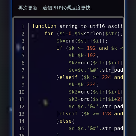
再次更新，這個PHP代碼速度更快。
function
string_to_utf16_ascii_HTM
for
(
$i
=
0
;
$i
<
strlen
(
$str
)
;
$i
++
$k
=
ord
(
$str
[
$i
]
)
;
if
(
$k
>=
192
and
$k
<=
22
$k
=
$k
-
192
;
$k2
=
ord
(
$str
[
$i
+
1
]
)
-
12
$c
=
$c
.
'&#'
.
str_pad
(
$k
*
}
elseif
(
$k
>=
224
and
$k
$k
=
$k
-
224
;
$k2
=
ord
(
$str
[
$i
+
1
]
)
-
12
$k3
=
ord
(
$str
[
$i
+
2
]
)
-
12
$c
=
$c
.
'&#'
.
str_pad
(
$k
*
}
elseif
(
$k
>=
128
and
$k
}
else
{
$c
=
$c
.
'&#'
.
str_pad
(
$k
,
}