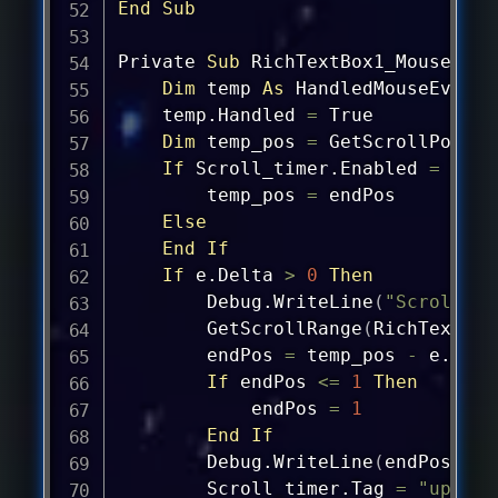
End
Sub
Private 
Sub
 RichTextBox1_MouseWhee
Dim
 temp 
As
 HandledMouseEventA
    temp.Handled 
=
 True

Dim
 temp_pos 
=
 GetScrollPos
(
Ri
If
 Scroll_timer.Enabled 
=
 True
        temp_pos 
=
 endPos

Else
End
If
If
 e.Delta 
>
0
Then
Debug
.WriteLine
(
"Scrolled 
        GetScrollRange
(
RichTextBox
        endPos 
=
 temp_pos 
-
 e.Delta
If
 endPos 
<=
1
Then
            endPos 
=
1
End
If
Debug
.WriteLine
(
endPos
)
        Scroll_timer.Tag 
=
"up"