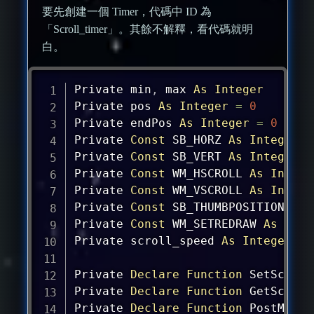
要先創建一個 Timer，代碼中 ID 為
「Scroll_timer」。其餘不解釋，看代碼就明
白。
Private 
min
,
max
As
Integer
Private 
pos
As
Integer
=
0
Private endPos 
As
Integer
=
0
Private 
Const
 SB_HORZ 
As
Integer
=
Private 
Const
 SB_VERT 
As
Integer
=
Private 
Const
 WM_HSCROLL 
As
Intege
Private 
Const
 WM_VSCROLL 
As
Intege
Private 
Const
 SB_THUMBPOSITION 
As
Private 
Const
 WM_SETREDRAW 
As
 Int3
Private scroll_speed 
As
Integer
=
Private 
Declare
Function
 SetScroll
Private 
Declare
Function
 GetScroll
Private 
Declare
Function
 PostMessa