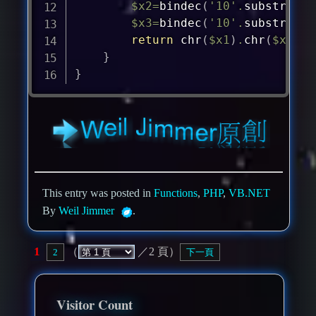
$x2
=
bindec
(
'10'
.
substr
(
$bi
$x3
=
bindec
(
'10'
.
substr
(
$bi
return
chr
(
$x1
)
.
chr
(
$x2
)
.
c
}
}
This entry was posted in
Functions
,
PHP
,
VB.NET
By
Weil Jimmer
.
1
（
／2 頁）
2
下一頁
Visitor Count