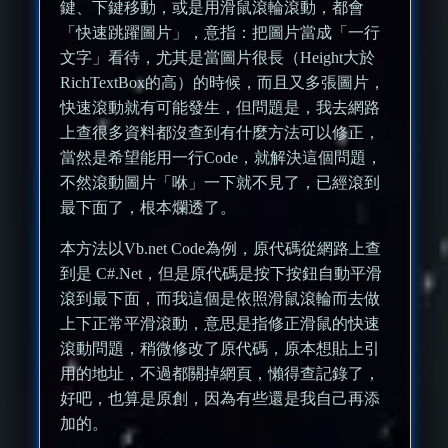
鍵、下鍵移動，或是用滑鼠滾輪滾動，都會
「快速跳躍圖片」，意指：把圖片當成「一行
文字」看待，尤其是當圖片很長（Height大於
RichTextBox的高）的時候，而且又多張圖片，
快速滾動就有可能發生，但問題是，我去網路
上查很多資料都沒查到有什麼方法可以修正，
當然是希望能用一行Code，就解決這個問題，
不然滾動圖片「咻」一下就不見了，已經滾到
最下面了，根本爛透了。
本方法以Vb.net Code為例，原代碼從網路上查
到是 C#.Net，但是原代碼是按下按鈕自動平滑
滾到最下面，而我這個是依照滑鼠滾輪而去做
上下正常平滑滾動，意思是指修正滑鼠的快速
滾動問題，稍微修改了原代碼，原本想貼上引
用的地址，不過都關掉網頁，懶得查記錄了，
好吧，也算是原創，因為有些還是我自己再添
加的。