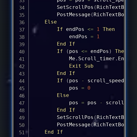
        SetScrollPos
(
RichTextBox1.
        PostMessage
(
RichTextBox1.H
Else
If
 endPos 
<=
1
Then
            endPos 
=
1
End
If
If
(
pos
<=
 endPos
)
Then
            Me.Scroll_timer.Enable
Exit
Sub
End
If
If
(
pos
-
 scroll_speed
)
<
pos
=
0
Else
pos
=
pos
-
 scroll_spee
End
If
        SetScrollPos
(
RichTextBox1.
        PostMessage
(
RichTextBox1.H
End
If