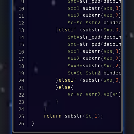
$xb
=
str_pad
(
decbin
(
$b
[
$xx1
=
substr
(
$xa
,
3
)
;
$xx2
=
substr
(
$xb
,
2
)
;
$c
=
$c
.
$str2
.
bindec
(
$xx
}
elseif
(
substr
(
$xa
,
0
,
4
)
=
$xb
=
str_pad
(
decbin
(
$b
[
$xc
=
str_pad
(
decbin
(
$b
[
$xx1
=
substr
(
$xa
,
3
)
;
$xx2
=
substr
(
$xb
,
2
)
;
$xx3
=
substr
(
$xc
,
2
)
;
$c
=
$c
.
$str2
.
bindec
(
$xx
}
elseif
(
substr
(
$xa
,
0
,
2
)
=
}
else
{
$c
=
$c
.
$str2
.
$b
[
$i
]
;
}
}
return
substr
(
$c
,
1
)
;
}