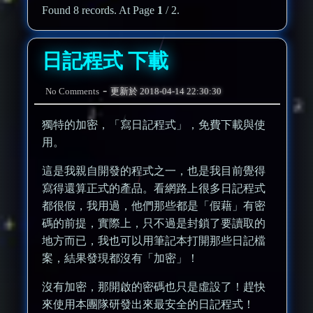
Found 8 records. At Page
1
/ 2.
日記程式 下載
-
No Comments
更新於
2018-04-14 22:30:30
獨特的加密，「寫日記程式」，免費下載與使
用。
這是我親自開發的程式之一，也是我目前覺得
寫得還算正式的產品。看網路上很多日記程式
都很假，我用過，他們那些都是「假藉」有密
碼的前提，實際上，只不過是封鎖了要讀取的
地方而已，我也可以用筆記本打開那些日記檔
案，結果發現都沒有「加密」！
沒有加密，那開啟的密碼也只是虛設了！趕快
來使用本團隊研發出來最安全的日記程式！