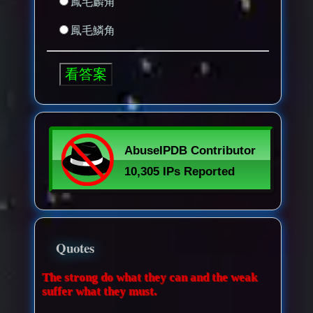
鳳毛麟角
鳳毛鱗角
Quotes
The strong do what they can and the weak
suffer what they must.