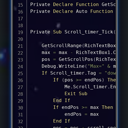
Private 
Declare
Function
 GetScroll
Private 
Declare
 Auto 
Function
 Send
Private 
Sub
 Scroll_timer_Tick
(
send
    GetScrollRange
(
RichTextBox1.Ha
max
=
max
-
 RichTextBox1.Clien
pos
=
 GetScrollPos
(
RichTextBox
Debug
.WriteLine
(
"Max="
&
max
&
If
 Scroll_timer.Tag 
=
"down"
T
If
(
pos
>=
 endPos
)
Then
            Me.Scroll_timer.Enable
Exit
Sub
End
If
If
 endPos 
>=
max
Then
            endPos 
=
max
End
If
pos
=
pos
+
 scroll_speed
