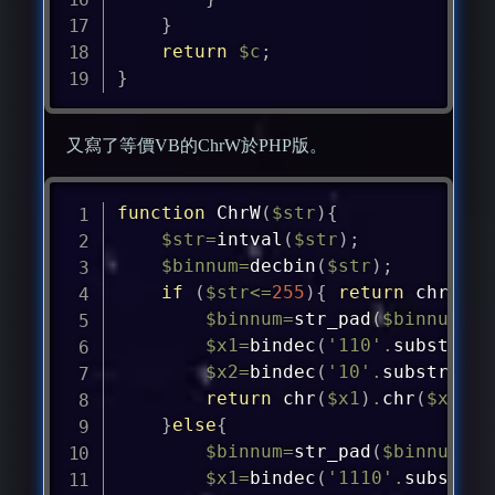
}
return
$c
;
}
又寫了等價VB的ChrW於PHP版。
function
ChrW
(
$str
)
{
$str
=
intval
(
$str
)
;
$binnum
=
decbin
(
$str
)
;
if
(
$str
<=
255
)
{
return
chr
(
$st
$binnum
=
str_pad
(
$binnum
,
11
$x1
=
bindec
(
'110'
.
substr
(
$b
$x2
=
bindec
(
'10'
.
substr
(
$bi
return
chr
(
$x1
)
.
chr
(
$x2
)
;
}
else
{
$binnum
=
str_pad
(
$binnum
,
16
$x1
=
bindec
(
'1110'
.
substr
(
$