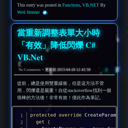
This entry was posted in
Functions
,
VB.NET
By
Weil Jimmer
.
當重新調整表單大小時
「有效」降低閃爍 C#
VB.Net
-
No Comments
更新於
2015-04-26 12:43:59
從前，總是使用雙重緩衝，但是這方法不管
用，閃爍還是嚴重！自從stackoverflow找到一個
很棒的方法後！非常有效！僅此作為筆記。
protected
override
CreateParams
 Cr
get
{