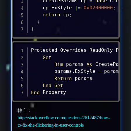
CreateParams
 cp 
=
base
.
CreateP
    cp
.
ExStyle 
|=
0x02000000
;
// 
return
 cp
;
}
}
Protected Overrides ReadOnly Prope
Get
Dim
 params 
As
 CreateParams
        params.ExStyle 
=
 params.Ex
Return
 params

End
Get
End
 Property
轉自：
http://stackoverflow.com/questions/2612487/how-
to-fix-the-flickering-in-user-controls