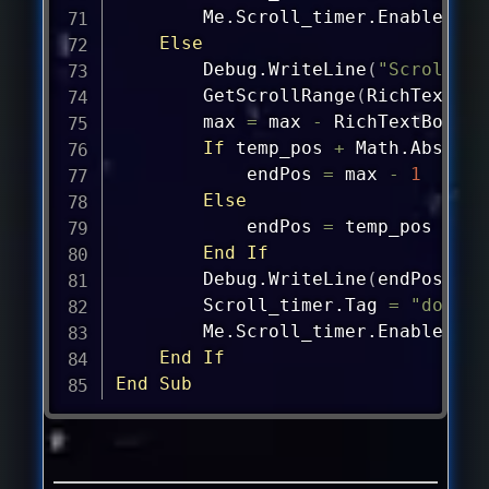
        Me.Scroll_timer.Enabled 
=
 
Else
Debug
.WriteLine
(
"Scrolled 
        GetScrollRange
(
RichTextBox
max
=
max
-
 RichTextBox1.C
If
 temp_pos 
+
 Math.
Abs
(
e.D
            endPos 
=
max
-
1
Else
            endPos 
=
 temp_pos 
+
 Ma
End
If
Debug
.WriteLine
(
endPos
)
        Scroll_timer.Tag 
=
"down"
        Me.Scroll_timer.Enabled 
=
 
End
If
End
Sub