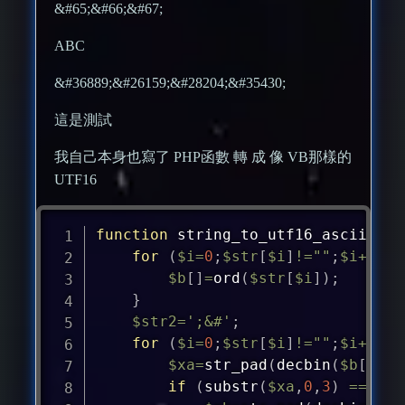
&#65;&#66;&#67;
ABC
&#36889;&#26159;&#28204;&#35430;
這是測試
我自己本身也寫了 PHP函數 轉 成 像 VB那樣的
UTF16
function
string_to_utf16_ascii_HTM
for
(
$i
=
0
;
$str
[
$i
]
!=
""
;
$i
++
)
{
$b
[
]
=
ord
(
$str
[
$i
]
)
;
}
$str2
=
';&#'
;
for
(
$i
=
0
;
$str
[
$i
]
!=
""
;
$i
++
)
{
$xa
=
str_pad
(
decbin
(
$b
[
$i
]
)
if
(
substr
(
$xa
,
0
,
3
)
==
"11