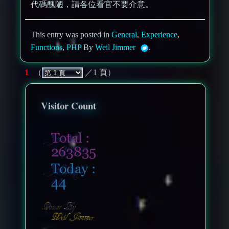
代碼醜陋，請各位看官不要介意。
This entry was posted in
General
,
Experience
,
Functions
,
PHP
By
Weil Jimmer
.
1
（
／1 頁）
Visitor Count