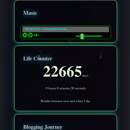
Music
Life Counter
22665
days
9 hours 0 minutes 35 seconds
Breaths between now and when I die.
Blogging Journey