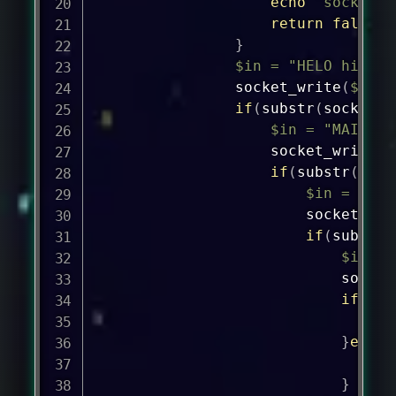
echo
"socket_c
return
false
;
}
$in
=
"HELO hi\r\n
socket_write
(
$sock
if
(
substr
(
socket_r
$in
=
"MAIL 
FR
socket_write
(
$
if
(
substr
(
sock
$in
=
"RCP
socket_wri
if
(
substr
(
$in
=
socket
if
(
sub
re
}
else
{
re
}