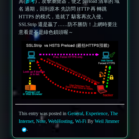
具(
參考
)，攻擊瀏覽器，使之 preload 清單的 域
名 過期，回到原本 先訪問 HTTP 再 轉跳
HTTPS 的模式，造就了 駭客再次入侵。
SSLStrip 還是贏了……防不勝防！上網時要注
意看是不是綠色鎖頭喔～
This entry was posted in
General
,
Experience
,
The
Internet
,
Note
,
WebHosting
,
Wi-Fi
By
Weil Jimmer
.