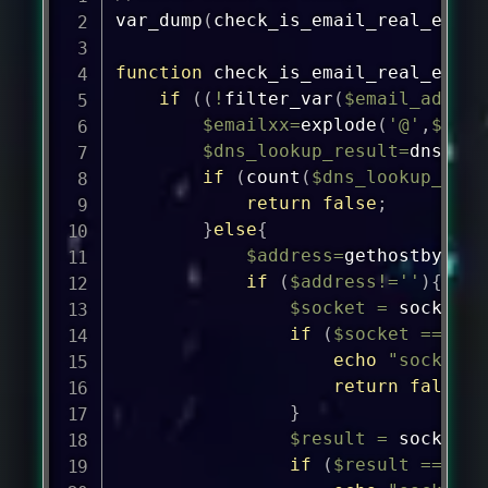
var_dump
(
check_is_email_real_exist
function
check_is_email_real_exist
if
(
(
!
filter_var
(
$email_addres
$emailxx
=
explode
(
'@'
,
$emai
$dns_lookup_result
=
dns_get
if
(
count
(
$dns_lookup_resu
return
false
;
}
else
{
$address
=
gethostbyname
if
(
$address
!=
''
)
{
$socket
=
socket_c
if
(
$socket
===
fa
echo
"socket_c
return
false
;
}
$result
=
socket_c
if
(
$result
===
fa