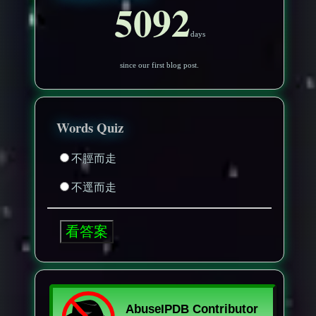
5092
days
since our first blog post.
Words Quiz
不脛而走
不逕而走