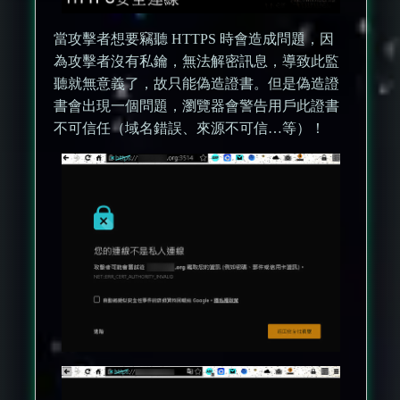
當攻擊者想要竊聽 HTTPS 時會造成問題，因
為攻擊者沒有私鑰，無法解密訊息，導致此監
聽就無意義了，故只能偽造證書。但是偽造證
書會出現一個問題，瀏覽器會警告用戶此證書
不可信任（域名錯誤、來源不可信…等）！