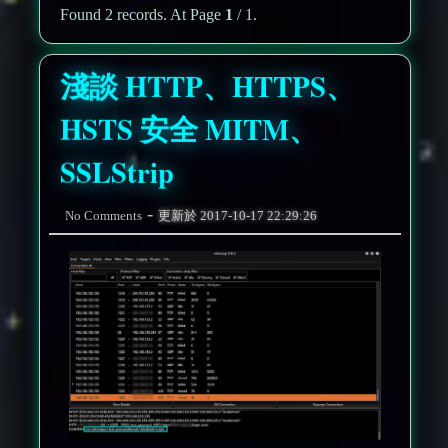
Found 2 records. At Page
1
/ 1.
淺談 HTTP、HTTPS、
HSTS 安全 MITM、
SSLStrip
-
No Comments
更新於
2017-10-17 22:29:26