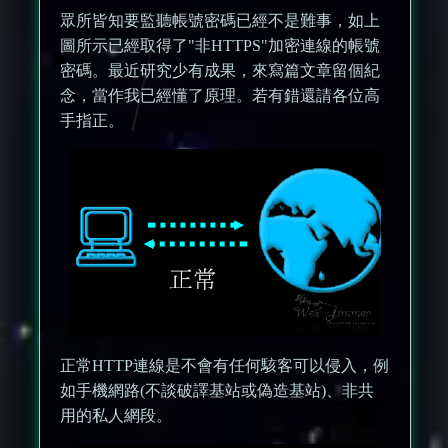
眾所皆知要監聽帳號密碼已經不是難事，如上
圖所示已經取得了"非HTTPS"加密連線的帳號
密碼。最近研究少有成果，來寫篇文章留個紀
念，當作我已經懂了原理。若有錯還請各位高
手指正。
正常HTTP連線是不會有任何駭客可以侵入，例
如手機網路(不談破譯基站或偽造基站)、非共
用的私人網段。