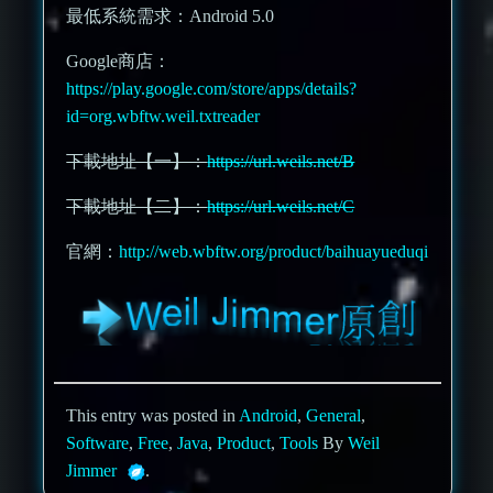
最低系統需求：Android 5.0
Google商店：
https://play.google.com/store/apps/details?
id=org.wbftw.weil.txtreader
下載地址【一】：
https://url.weils.net/B
下載地址【二】：
https://url.weils.net/C
官網：
http://web.wbftw.org/product/baihuayueduqi
This entry was posted in
Android
,
General
,
Software
,
Free
,
Java
,
Product
,
Tools
By
Weil
Jimmer
.