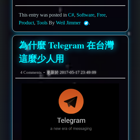
This entry was posted in
C#
,
Software
,
Free
,
Product
,
Tools
By
Weil Jimmer
.
為什麼 Telegram 在台灣
這麼少人用
-
4 Comments
更新於
2017-05-17 23:49:09