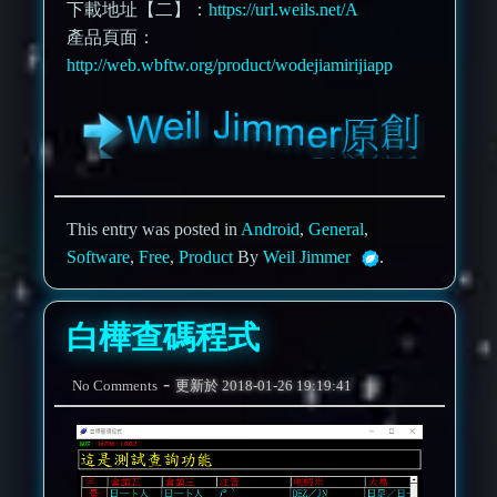
下載地址【二】：
https://url.weils.net/A
產品頁面：
http://web.wbftw.org/product/wodejiamirijiapp
This entry was posted in
Android
,
General
,
Software
,
Free
,
Product
By
Weil Jimmer
.
白樺查碼程式
-
No Comments
更新於
2018-01-26 19:19:41