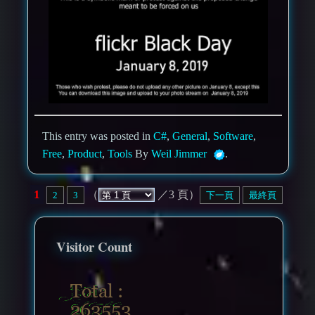
This entry was posted in
C#
,
General
,
Software
,
Free
,
Product
,
Tools
By
Weil Jimmer
.
1
（
／3 頁）
2
3
下一頁
最終頁
Visitor Count