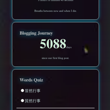
9 hours 16 minutes 37 seconds
Breaths between now and when I die.
Blogging Journey
5088
days
since our first blog post.
Words Quiz
冒然行事
貿然行事