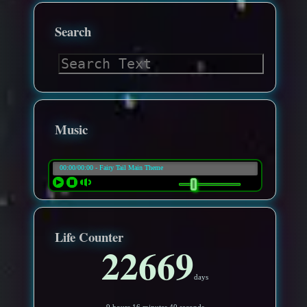
Search
Music
Life Counter
22669
days