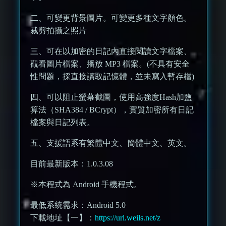
二、可變更背景圖片。可變更多種文字顏色。
裁剪拍攝之照片
三、可在以加密的日記內直接閱讀文字檔案、
觀看圖片檔案、播放 MP3 檔案。(不具有安全
性問題，採直接讀取記憶體，並未寫入暫存檔)
四、可以阻止螢幕截圖，使用高強度Hash加鹽
算法（SHA384 / BCrypt），實質加密所有日記
檔案與日記列表。
五、支援語系有繁體中文、簡體中文、英文。
目前最新版本：1.0.3.08
※本程式為 Android 手機程式。
最低系統需求：Android 5.0
下載地址【一】：
https://url.weils.net/z