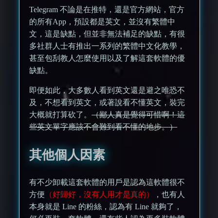
Telegram 不論是在推特，還是官方網站，官方
的所有App，預設都是英文，並沒有繁體中
文，這是缺點，但並非無法補足的缺點，有很
多社群人士有推出一系列的繁體中文化教學，
甚至包刮教人怎麼使用以及了解這套軟體的優
缺點。
即便如此，大多數人看到英文還是避之唯恐不
及，不想看到英文，或著說看不懂英文，裝完
大概就打算砍了。
（鄙人真是覺得可惜啊！這
些英文單字應該不會難到看不懂的地步。）
其他個人因素
有不少卸載這套軟體的用戶是認為這軟體很不
方便
（好歸好，沒有人用才是真的）
，也有人
本身就是 Line 的粉絲，認為有 Line 就夠了，