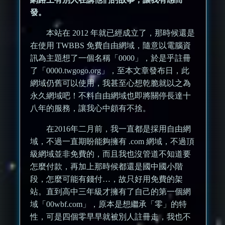
發。
本站在 2012 年就已經成立了，那時候還是
在使用 TWBBS 免費自由網域，隨意以電腦資
訊為主題想了一個名稱「0000」，於是乎註冊
了「0000.twgogo.org」，至本文章發布日，此
網域仍舊可以使用，我甚至心想乾脆就以之為
永久網域吧！不料自由網域也即將關停長達十
八年的服務，讓我心中頗有不捨。
在2016年二月前，我一直都是採用自由網
域，不過一直期盼能夠擁有 .com 網域，不過頂
級網域並非免費的，而且我也沒管道不知道要
怎麼付款，再加上那時候都還是國中國小階
段，怎麼可能有錢付…，故只好用免費的架
站。直到高中三年級才擁有了自己的第一個網
域「00wbf.com」，原本是想繼承「零」的特
性，可是四個零早早就被別人註冊走，我也不