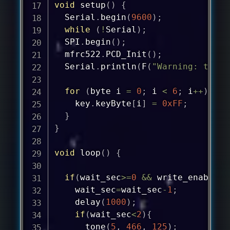
void
setup
(
)
{
  Serial
.
begin
(
9600
)
;
while
(
!
Serial
)
;
  SPI
.
begin
(
)
;
  mfrc522
.
PCD_Init
(
)
;
  Serial
.
println
(
F
(
"Warning: this 
for
(
byte i 
=
0
;
 i 
<
6
;
 i
++
)
{
    key
.
keyByte
[
i
]
=
0xFF
;
}
}
void
loop
(
)
{
if
(
wait_sec
>=
0
&&
 write_enable
)
{
    wait_sec
=
wait_sec
-
1
;
delay
(
1000
)
;
if
(
wait_sec
<
2
)
{
tone
(
5
,
466
,
125
)
;