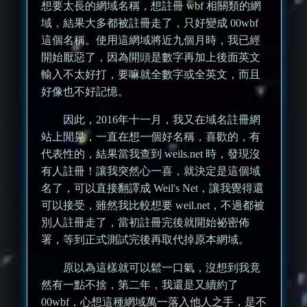
想要太長的網域名稱，想註冊 wbf 相關類的網
域，結果大多都被註冊走了，只好變成 00wbf
這個名稱。使用這網域將近九個月時，我已經
開始厭惡了，因為開頭是數字再加上後面英文
輸入不太好打，要嘛就全數字或全英文，而且
好像也不好記憶。
因此，2016年十一月，我又在域名註冊網
站上閒晃，一直在想一個好名稱，喜歡的，有
代表性的，結果當我查到 weils.net 時，發現沒
有人註冊！讓我突然心一喜，就決定是這個域
名了，可以直接翻譯成 Weil's Net，讓我覺得還
可以接受，雖然我比較想要 weil.net，不過都被
別人註冊走了，當初註冊完後就開始祕密佈
署，等到正式測試完後再取代掉原本網域。
原以為這樣就可以鬆一口氣，沒想到我竟
然有一點不捨，第二年，我還是又續約了
00wbf，心想這種網域萬一落入他人之手，是不