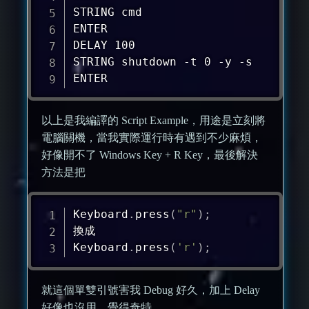
STRING cmd

ENTER

DELAY 100

STRING shutdown -t 0 -y -s

ENTER
以上是我編譯的 Script Example，用途是立刻將
電腦關機，當我實際運行時有遇到不少麻煩，
好像開不了 Windows Key + R Key，最後解決
方法是把
Keyboard
.
press
(
"r"
)
;
換成

Keyboard
.
press
(
'r'
)
;
就這個單雙引號害我 Debug 好久，加上 Delay
好像也沒用。覺得奇特。