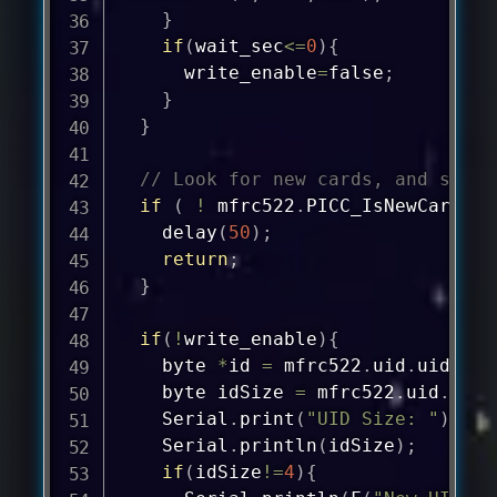
}
if
(
wait_sec
<=
0
)
{
      write_enable
=
false
;
}
}
// Look for new cards, and selec
if
(
!
 mfrc522
.
PICC_IsNewCardPre
delay
(
50
)
;
return
;
}
if
(
!
write_enable
)
{
    byte 
*
id 
=
 mfrc522
.
uid
.
uidByte
    byte idSize 
=
 mfrc522
.
uid
.
size
    Serial
.
print
(
"UID Size: "
)
;
    Serial
.
println
(
idSize
)
;
if
(
idSize
!=
4
)
{