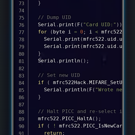
}
// Dump UID
  Serial
.
print
(
F
(
"Card UID:"
)
)
;
for
(
byte i 
=
0
;
 i 
<
 mfrc522
.
uid
    Serial
.
print
(
mfrc522
.
uid
.
uidBy
    Serial
.
print
(
mfrc522
.
uid
.
uidBy
}
  Serial
.
println
(
)
;
// Set new UID
if
(
 mfrc522Hack
.
MIFARE_SetUid
(
n
    Serial
.
println
(
F
(
"Wrote new UI
}
// Halt PICC and re-select it so
  mfrc522
.
PICC_HaltA
(
)
;
if
(
!
 mfrc522
.
PICC_IsNewCardPre
return
;