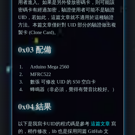
用者進入。如果是另外發放密碼卡，則可能該
密碼卡有經過加密，驗證使用者可能不是驗證
UID，若如此，這篇文章就不適用於這種驗證
方法。本篇文章僅針對 UID 部分的驗證做出複
製卡 (Clone Card)。
0x03 配備
Arduino Mega 2560
MFRC522
數張 可修改 UID 的 S50 空白卡
蜂鳴器（非必須，覺得有聲音比較好。）
0x04 結果
以下是我寫卡UID的程式碼是參考
這篇文章
寫
的，稍作修改，lib 也是採用同篇 GitHub 文