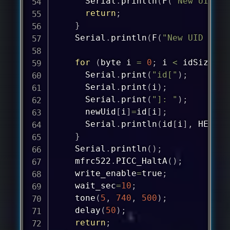
      Serial
.
println
(
F
(
"New UID is
return
;
}
    Serial
.
println
(
F
(
"New UID set!
for
(
byte i 
=
0
;
 i 
<
 idSize
;
 i
      Serial
.
print
(
"id["
)
;
      Serial
.
print
(
i
)
;
      Serial
.
print
(
"]: "
)
;
      newUid
[
i
]
=
id
[
i
]
;
      Serial
.
println
(
id
[
i
]
,
 HEX
)
;
}
    Serial
.
println
(
)
;
    mfrc522
.
PICC_HaltA
(
)
;
    write_enable
=
true
;
    wait_sec
=
10
;
tone
(
5
,
740
,
500
)
;
delay
(
50
)
;
return
;