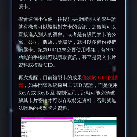
張卡。
學會這個小伎倆，往後只要撿到別人的學生證
就有機會可以複製對方卡的資訊，之後就可以
直接進入別人的宿舍。或者是有設門禁卡的公
寓、公司、飯店…等場所，就可以多備份幾把
鑰匙卡。紀錄UID也未必要使用模組，有NFC
功能的手機就可以讀取資訊，甚至是寫入卡片
資料或模擬 UID。
再次提醒，目前複製卡的成果
僅次於 UID 的讀
寫
，如果門禁系統採用非 UID 認證，而是使用
KeyA 或 KeyB 及 控制位元，那就可能必須破
解其卡片密鑰才可以存取特定資料，否則就無
法輕易的複製卡片資料。