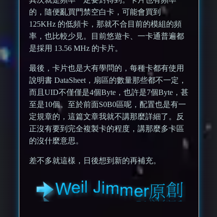
的，隨便亂買門禁空白卡，可能會買到
125KHz 的低頻卡，那就不合目前的模組的頻
率，也比較少見。目前悠遊卡、一卡通普遍都
是採用 13.56 MHz 的卡片。
最後，卡片也是大有學問的，每種卡都有使用
說明書 DataSheet，扇區的數量那些都不一定，
而且UID不僅僅是4個Byte，也許是7個Byte，甚
至是10個。至於前面S0B0區呢，配置也是有一
定規章的，這篇文章我就不講那麼詳細了。反
正沒有要到完全複製卡的程度，講那麼多卡區
的沒什麼意思。
差不多就這樣，日後想到新的再補充。