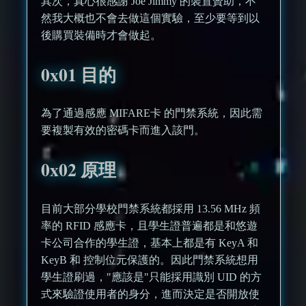
其次，真心很感謝 Joe Jimmy 的裝置贊助，不
然我大概也不會去做這個實驗，至少要等到以
後購買裝備時才會做起。
0x01 目的
為了通過感應 MIFARE卡 的門禁系統，因此需
要複製有效的密碼卡而進入該門。
0x02 原理
目前大部分學校門禁系統都採用 13.56 MHz 頻
率的 RFID 感應卡，且學生證普遍都是和悠遊
卡公司合作的學生證，基本上都是有 KeyA 和
KeyB 和 控制位元保護的。因此門禁系統想用
學生證刷過，"應該是"只能採用識別 UID 的方
式來驗證使用者的身分，進而決定是否開放使