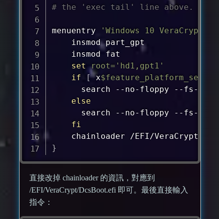
# the 'exec tail' line above.
menuentry 
'Windows 10 VeraCrypt (o
	insmod part_gpt

	insmod fat

set
root
=
'hd1,gpt1'
if
[
 x
$feature_platform_search
	  search --no-floppy --fs-uuid
else
	  search --no-floppy --fs-uuid
fi
}
直接改掉 chainloader 的資訊，對應到
/EFI/VeraCrypt/DcsBoot.efi 即可。最後直接輸入
指令：