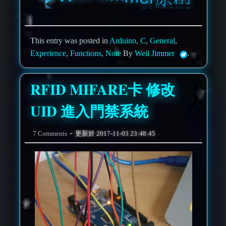
This entry was posted in
Arduino
,
C
,
General
,
Experience
,
Functions
,
Note
By
Weil Jimmer
.
RFID MIFARE卡 修改
UID 進入門禁系統
-
7 Comments
更新於
2017-11-03 23:48:45