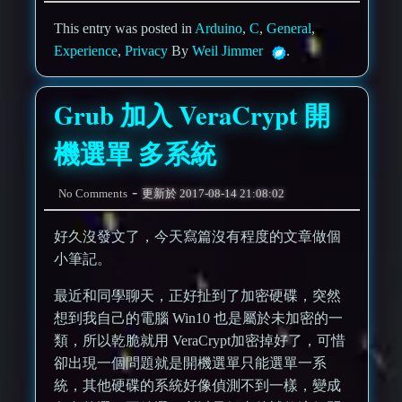
This entry was posted in
Arduino
,
C
,
General
,
Experience
,
Privacy
By
Weil Jimmer
.
Grub 加入 VeraCrypt 開
機選單 多系統
-
No Comments
更新於
2017-08-14 21:08:02
好久沒發文了，今天寫篇沒有程度的文章做個
小筆記。
最近和同學聊天，正好扯到了加密硬碟，突然
想到我自己的電腦 Win10 也是屬於未加密的一
類，所以乾脆就用 VeraCrypt加密掉好了，可惜
卻出現一個問題就是開機選單只能選單一系
統，其他硬碟的系統好像偵測不到一樣，變成