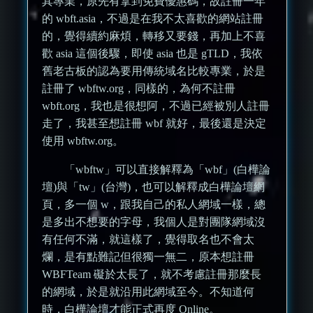
其專業，原先有拿到免費優惠碼，故註冊一年
的 wbft.asia，不過是在我不太喜歡的網站註冊
的，覺得續約麻煩，轉移又要錢，再加上不喜
歡 asia 這個後驟，即使 asia 也是 gTLD，我依
舊老古板的認為要用傳統域名比較專業，於是
註冊了 wbftw.org，同樣的，為何不註冊
wbft.org，我也是很想阿，不過已經被別人註冊
走了，我甚至想註冊 wbf 就好，最後還是決定
使用 wbftw.org。
「wbftw」可以直接解釋為「wbf」(白樺論
壇)與「tw」(台灣)，也可以解釋成白樺論壇網
頁，多一個 w，跟我自己的私人網域一樣，總
是多出不想要的字母，我個人是對團隊網域沒
有任何不滿，就這樣了，覺得取名也不會太
爛，是有點難記但很獨一無二，原本想註冊
WBFTeam 礙於太長了，就不考慮註冊那麼長
的網域，於是就沿用此網域至今。不知道何
時，白樺論壇才能正式再度 Online。