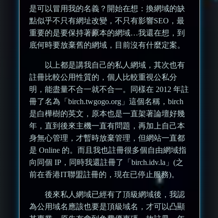
是可以冒用我的名義？開始在想：換網域的缺
點似乎不只有網址改變，不只有影響SEO，最
重要的是要保持著原本的網域…我還在想，到
底何時要放棄舊的網域，目前沒有什麼定案。
以上都是講我自己的私人網域，其次也有
註冊比較公用性質的，個人比較重視公私分
明，能盡量不合一就不合一。同樣在 2012 年註
冊了名為「birch.twgogo.org」這個名稱，birch
是白樺樹的英文，原本也是一直架著論壇好幾
年，直到後來主機一直有問題，再加上自己本
身無心管理，才暫時放棄管理，但網站一直都
是 Online 的。而且我也註冊很多個自由網域指
向同個 IP，同時我還註冊了「birch.idv.la」(之
前在香港IT聯盟註冊的，現在已停止服務)。
後來私人網域已經有了頂級網域後，我認
為公用域名應該也要是頂級域名，才可以凸顯