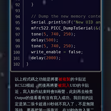
}
// Dump the new memory contents
  Serial
.
println
(
F
(
"New UID and co
  mfrc522
.
PICC_DumpToSerial
(
&
(
mfrc
tone
(
5
,
740
,
250
)
;
delay
(
500
)
;
tone
(
5
,
740
,
250
)
;
  write_enable 
=
 false
;
delay
(
2000
)
;
}
以上程式碼之功能是將要
被複製
的卡貼近
RC522模組，然後再將要
被寫入
UID的卡貼
近，寫入動作結束時會B兩聲，此刻再去檢查
Output的值看看有沒有寫入成功。我目前的設
定是第二張卡超過10秒就不寫入了，不是無限
等待，要再把第一張靠近，在10秒內放入第二