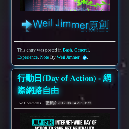
This entry was posted in
Bash
,
General
,
Experience
,
Note
By
Weil Jimmer
.
行動日(Day of Action) - 網
際網路自由
-
No Comments
更新於
2017-08-14 21:13:25