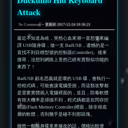
Duckuino Hid Keyboard
Attack
-
No Comments
更新於
2017-12-24 19:36:21
最近不知道為啥，突然心血來潮一直想要來編
譯 USB隨身碟，做一支 BadUSB，遺憾的是一
直找不到目標型號的控制器(Controller)。後來
搜尋，沒想到網路上竟然已經有賣類似功能的
東西了！
BadUSB 顧名思義就是壞的 USB 碟，會執行一
些程式碼，可能會讓電腦受損，而這類攻擊都
是需要實體插入電腦裡面的，並且，防毒軟體
有很大機率是掃描不到，程式碼都是在閃存控
制器(Flash Memory Controller)裡面，除非很底
層的軟體，否則幾乎是碰不到那區塊。
雖然一般隨身碟拿來修改的話，價格比較便