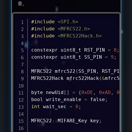
章。
#
include
<SPI.h>
#
include
<MFRC522.h>
#
include
<MFRC522Hack.h>
constexpr 
uint8_t
 RST_PIN 
=
8
;
constexpr 
uint8_t
 SS_PIN 
=
9
;
MFRC522 
mfrc522
(
SS_PIN
,
 RST_PIN
)
;
MFRC522Hack 
mfrc522Hack
(
&
mfrc522
)
;
byte newUid
[
]
=
{
0xDE
,
0xAD
,
0xBE
,
bool write_enable 
=
 false
;
int
 wait_sec 
=
0
;
MFRC522
::
MIFARE_Key key
;