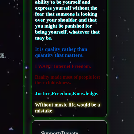
ability to be yourself and
express yourself without the
fear that someone is looking
over your shoulder and that
you might be punished for
being yourself, whatever that
may be.
It is quality rather than
quantity that matters.
問題。
I WANT Internet Freedom.
Reality made most of people lost
their childishness.
Justice,Freedom,Knowledge.
Without music life would be a
mistake.
Support/Donate