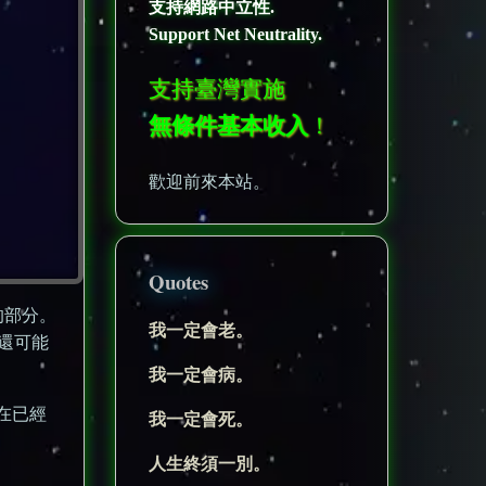
支持網路中立性.
Support Net Neutrality.
支持臺灣實施
無條件基本收入
！
歡迎前來本站。
Quotes
的部分。
我一定會老。
還可能
我一定會病。
現在已經
我一定會死。
人生終須一別。