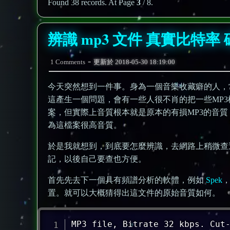
Found 38 records. At Page
3
/ 8.
辨識 mp3 文件 真實比特率
-
1 Comments
更新於
2018-05-30 18:19:00
今天突然想到一件事。身為一個音樂收藏癖的人，
這產生一個問題，會有一些人很不肖的把一些MP3
案，但實際上音質根本就是原本的有損MP3的音質，很難聽，
為這檔案很高音質。
於是我就想到，到底要怎麼辨識，去網路上稍微查
記，以後自己要查也方便。
首先先去下一個具有頻譜分析的軟體，例如
Spek
置。就可以大概猜得出這文件的原始音質如何。
MP3 file, Bitrate 32 kbps. Cut-