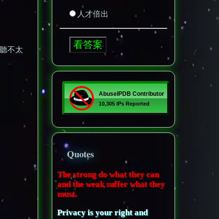
人才倍出
耳聽不太
Quotes
The strong do what they can
and the weak suffer what they
must.
Privacy is your right and