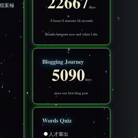
22667
始檔案極
days
0 hours 6 minutes 12 seconds
Breaths between now and when I die.
Blogging Journey
5090
days
since our first blog post.
Words Quiz
人才輩出