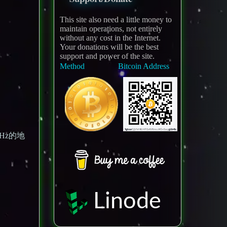
This site also need a little money to
maintain operations, not entirely
without any cost in the Internet.
Your donations will be the best
support and power of the site.
Method
Bitcoin Address
Hz的地
Linode