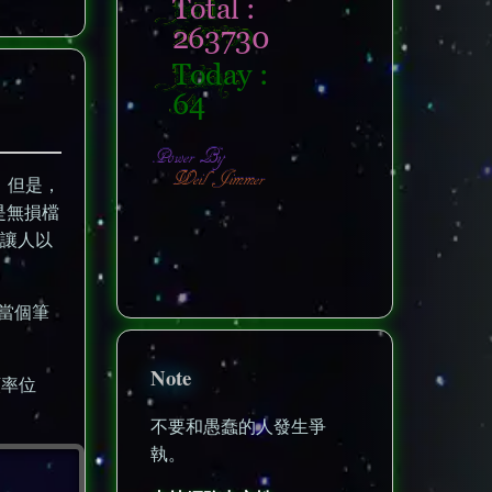
，但是，
是無損檔
後讓人以
nonenonenone
當個筆
Note
頻率位
不要和愚蠢的人發生爭
執。