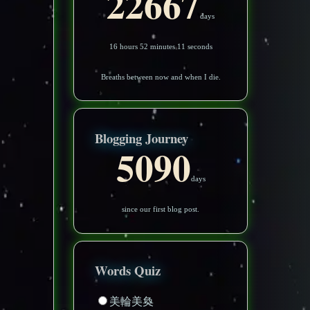
22667
days
16 hours 52 minutes 8 seconds
Breaths between now and when I die.
Blogging Journey
5090
days
since our first blog post.
Words Quiz
美輪美奐