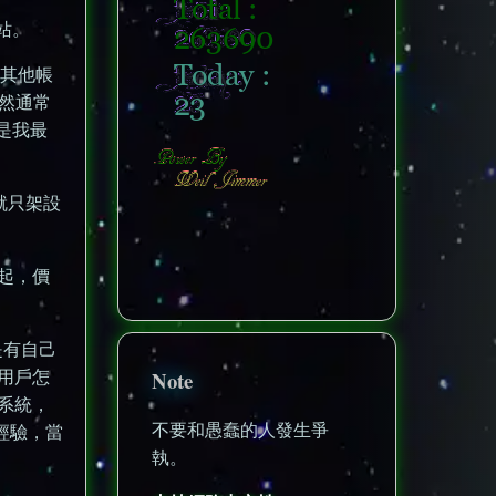
站。
和其他帳
不然通常
是我最
器就只架設
一起，價
nonenonenone
者是有自己
Note
他用戶怎
系統，
不要和愚蠢的人發生爭
作經驗，當
執。