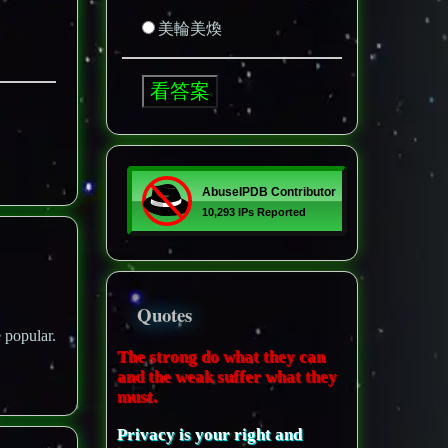
美輪美煥
Quotes
 popular.
The strong do what they can
and the weak suffer what they
must.
Privacy is your right and