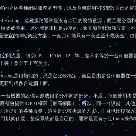
短的介紹各種網站服務的型態，以及為何選用VPS架設自己的網
ed Hosting，這種服務通常是沒有自己的硬體資源，而且還必須
致帳號被停用。另外就是IP也是共享的，除非加付錢買獨立IP，
是最便宜的網站架設方案，一個月可能只有一美金至十幾美金，也
g，擁有自己的空間流量、包刮CPU、RAM、IP…等，差不多等於一台伺服
上幾十美金至上百美金。
Shared Hosting是很類似的，只是它比較穩定，而且是由多台伺服器在
更新到很多台電腦上面。
Server）了，將一台機器的設備切割成很多分不同的部分，不過，每個使用
供應商都會提供ROOT權限（最高權限），所以，同一台設備上其
面所提到的各種服務，這算是比較折衷的方案，而且也比較深入
就有可以架什麼，整個系統都是自己的，通常是要有一定Linux操