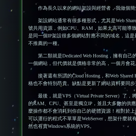
作為長久以來的網站架設與經營者，我做個簡
架設網站通常有很多種形式，尤其是Web Shar
號共用資源，例如CPU、RAM，如果太高可能導
是同一個IP架設很多個網站對應不同的域名，這
不推薦的一種。
第二類就是Dedicated Web Hostin
一個網站，但代價就是價格非常的高，一個月會花
接著還有所謂的Cloud Hosting，和Web 
格也不會特別昂貴。缺點是更新了網站資料要同步
最後，就是VPS（Virtual Private 
的RAM、CPU、甚至是獨立IP，並且大多數的
麼操作都不會消耗到你自己的硬體資源！相對於上
可以運行的程式不單單是WebServer，想架什麼
然也有賣Windows系統的VPS。