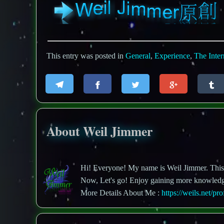
This entry was posted in
General
,
Experience
,
The Inter
About Weil Jimmer
Hi! Everyone! My name is Weil Jimmer. This is
Now, Let's go! Enjoy gaining more knowled
More Details About Me :
https://weils.net/pro