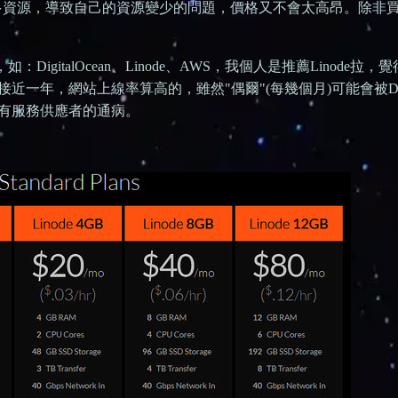
太多資源，導致自己的資源變少的問題，價格又不會太高昂。除非
igitalOcean、Linode、AWS，我個人是推薦Linode拉，
近一年，網站上線率算高的，雖然"偶爾"(每幾個月)可能會被D
有服務供應者的通病。