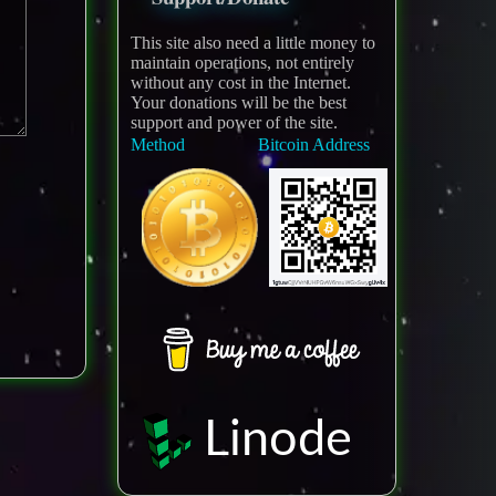
This site also need a little money to
maintain operations, not entirely
without any cost in the Internet.
Your donations will be the best
support and power of the site.
Method
Bitcoin Address
Linode