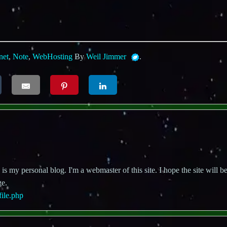
net
,
Note
,
WebHosting
By
Weil Jimmer
.
 my personal blog. I'm a webmaster of this site. I hope the site will be
ge.
file.php