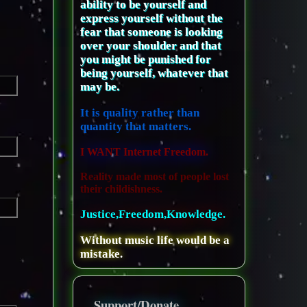
ability to be yourself and
express yourself without the
fear that someone is looking
over your shoulder and that
you might be punished for
being yourself, whatever that
may be.
It is quality rather than
quantity that matters.
I WANT Internet Freedom.
Reality made most of people lost
their childishness.
Justice,Freedom,Knowledge.
Without music life would be a
mistake.
Support/Donate