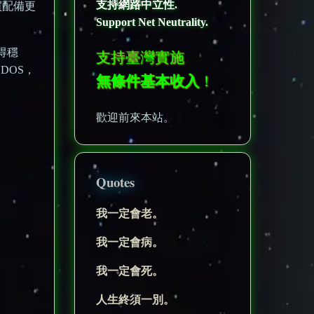
支持網路中立性.
買配備更
Support Net Neutrality.
覺得穩
支持臺灣實施
DOS，
無條件基本收入
！
歡迎前來本站。
Quotes
我一定會老。
我一定會病。
我一定會死。
人生終須一別。