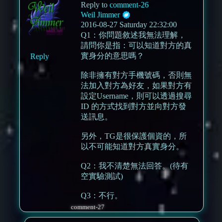
Reply to
comment-26
Weil Jimmer
2016-08-27 Saturday 22:32:00
Q1：你問題敘述我無法理解，
請問你是指：可以知道對方的真
實身分的意思嗎？
Reply
除非擁有對方手機號碼，否則無
法加入對方為好友，如果對方有
設定Username，則可以透過搜尋
ID 的方式找到對方並向對方發
送訊息。
另外，TG是很保護個資的，所
以不可能知道對方真實身分。
Q2：我不清楚無法回答。(待有
空實驗測試)
Q3：不行。
comment-27