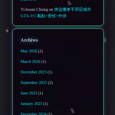
Yi-hsuan Chiang on
俠盜獵車手罪惡城市
GTA-VC 載點+密技+外掛
Archives
May 2026
(2)
March 2026
(1)
December 2025
(1)
September 2025
(2)
June 2025
(1)
January 2025
(1)
December 2024
(1)