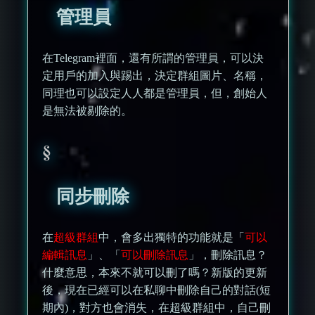
管理員
在Telegram裡面，還有所謂的管理員，可以決
定用戶的加入與踢出，決定群組圖片、名稱，
同理也可以設定人人都是管理員，但，創始人
是無法被剔除的。
同步刪除
在
超級群組
中，會多出獨特的功能就是「
可以
編輯訊息
」、「
可以刪除訊息
」，刪除訊息？
什麼意思，本來不就可以刪了嗎？新版的更新
後，現在已經可以在私聊中刪除自己的對話(短
期內)，對方也會消失，在超級群組中，自己刪