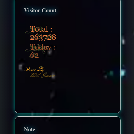
Visitor Count
nonenonenone
Note