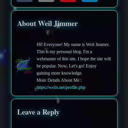
About Weil Jimmer
Hi! Everyone! My name is Weil Jimmer.
This is my personal blog. I'm a
webmaster of this site. I hope the site will
be popular. Now, Let's go! Enjoy
gaining more knowledge.
More Details About Me :
https://weils.net/profile.php
Leave a Reply