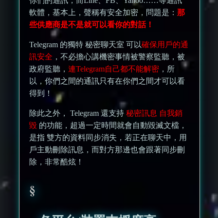
你們的通訊，而Line、FB、Yahoo……等通訊
軟體，基本上，聲稱有安全加密，問題是：
那
些供應商是不是就可以看你的對話！
Telegram 的獨特 秘密聊天室 可以
確保用戶的通
訊安全
，不必擔心講機密事情被警察監聽，被
政府監聽，
連Telegram自己都不能解密
，所
以，你們之間的通訊只有在你們之間才可以看
得到！
除此之外， Telegram 還支持
秘密訊息 自我銷
毀
的功能，超過一定時間就會自動毀滅文檔，
是指 雙方的資料同步消失，若正在聊天中，用
戶主動刪除訊息，而對方那邊也會跟著同步刪
除，非常酷炫！