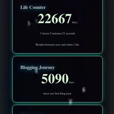
Life Counter
22667
days
1 hours 3 minutes 18 seconds
Breaths between now and when I die.
Blogging Journey
5090
days
since our first blog post.