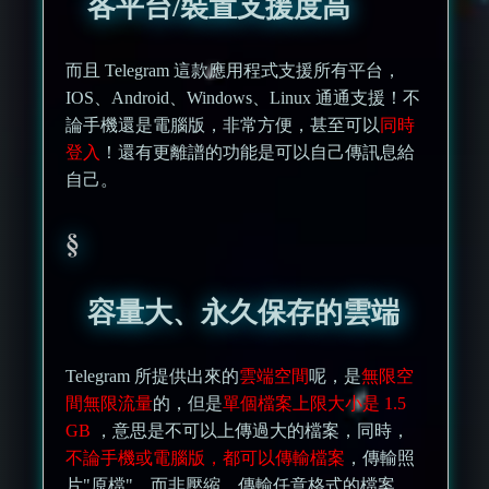
各平台/裝置支援度高
而且 Telegram 這款應用程式支援所有平台，
IOS、Android、Windows、Linux 通通支援！不
論手機還是電腦版，非常方便，甚至可以
同時
登入
！還有更離譜的功能是可以自己傳訊息給
自己。
容量大、永久保存的雲端
Telegram 所提供出來的
雲端空間
呢，是
無限空
間無限流量
的，但是
單個檔案上限大小是 1.5
GB
，意思是不可以上傳過大的檔案，同時，
不論手機或電腦版，都可以傳輸檔案
，傳輸照
片"原檔"，而非壓縮，傳輸任意格式的檔案，