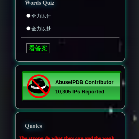
Words Quiz
全力以付
全力以赴
Quotes
The strong do what they can and the weak