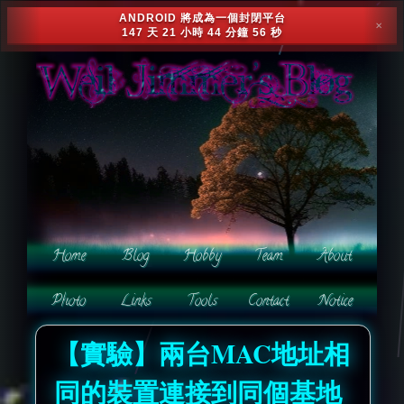
ANDROID 將成為一個封閉平台
✕
147 天 21 小時 44 分鐘 52 秒
【實驗】兩台MAC地址相
同的裝置連接到同個基地