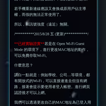
若手機重新連線應該又會換成原用戶佔主導
權，而假的無法正常使用了。
所以，和訊號強度（遠近）無關。
/**********2015/8/28 五 (更新)************/
**已經實驗證實**
若是在 Open Wi-Fi Guest
Mode 的環境下，進行更改MAC地址的動作，
可以免費存取Wi-Fi。
什麼意思？
講白一點就是：例如學校、公司…等環境，都
有開放式的Wi-Fi，可以直接連進去但沒有網
路，接著會提示要使用者登入帳密。進行網頁
認證後才可以上網。
我們可以透過更改自己的MAC地址為已登入用