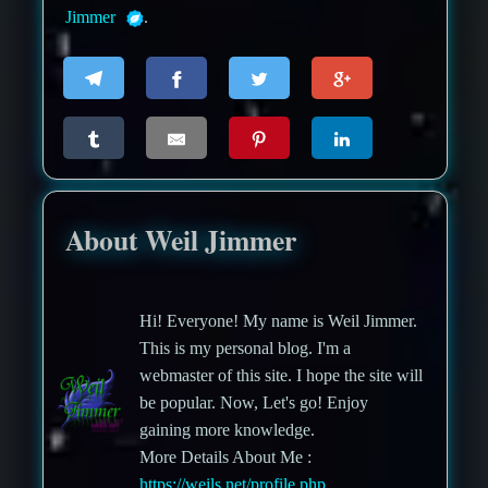
Jimmer
.
About Weil Jimmer
Hi! Everyone! My name is Weil Jimmer.
This is my personal blog. I'm a
webmaster of this site. I hope the site will
be popular. Now, Let's go! Enjoy
gaining more knowledge.
More Details About Me :
https://weils.net/profile.php