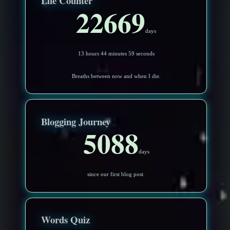
Life Counter
22669
days
13 hours 44 minutes 56 seconds
Breaths between now and when I die.
Blogging Journey
5088
days
since our first blog post.
Words Quiz